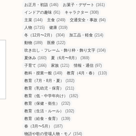
お正月・初詣
(146)
お菓子・デザート
(161)
インドアの趣味
(91)
キャラクター
(308)
主菜
(144)
主食
(249)
交通安全・事故
(94)
人物
(1715)
健康
(319)
冬（12月〜2月）
(304)
加工品・軽食
(214)
動物
(189)
医療
(122)
吹き出し・フレーム・飾り枠・飾り文字
(104)
夏休み
(160)
夏（6月〜8月）
(369)
子育て
(166)
家族
(121)
情報・通信
(97)
教科・授業一般
(149)
教育（4月・春）
(110)
教育（7月・8月・夏）
(102)
教育（乳幼児・保育）
(211)
教育（低・中学年向け）
(182)
教育（保健・衛生）
(232)
教育（生活・ルール）
(102)
教育（給食・食育）
(139)
春（3月〜5月）
(187)
物語や歌の登場人物・モノ
(154)