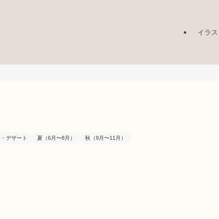
イラス
子・デザート
夏（6月〜8月）
秋（9月〜11月）