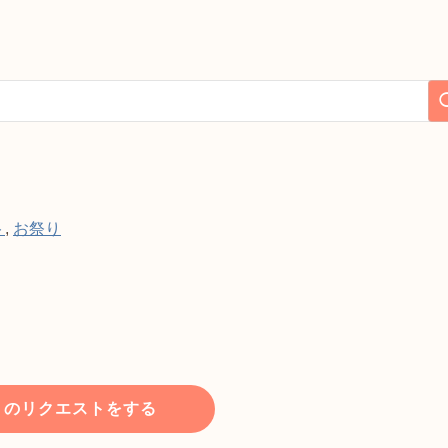
ト
,
お祭り
トのリクエストをする