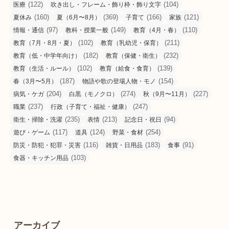
(122)
(104)
医療
吹き出し・フレーム・飾り枠・飾り文字
(160)
(369)
(166)
(121)
夏休み
夏（6月〜8月）
子育て
家族
(97)
(149)
(110)
情報・通信
教科・授業一般
教育（4月・春）
(102)
(211)
教育（7月・8月・夏）
教育（乳幼児・保育）
(182)
(232)
教育（低・中学年向け）
教育（保健・衛生）
(102)
(139)
教育（生活・ルール）
教育（給食・食育）
(187)
(154)
春（3月〜5月）
物語や歌の登場人物・モノ
(204)
(274)
(227)
病気・ケガ
白黒（モノクロ）
秋（9月〜11月）
(237)
(247)
職業
行政（子育て・福祉・健康）
(235)
(213)
(94)
衛生・掃除・洗濯
表情
記念日・祝日
(117)
(124)
(254)
遊び・ゲーム
道具
野菜・食材
(116)
(183)
(91)
防災・防犯・犯罪・災害
雑貨・日用品
食事
(103)
食器・キッチン用品
アーカイブ