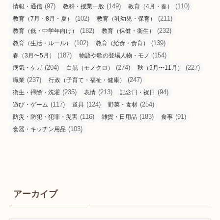
(97)
(149)
(110)
情報・通信
教科・授業一般
教育（4月・春）
(102)
(211)
教育（7月・8月・夏）
教育（乳幼児・保育）
(182)
(232)
教育（低・中学年向け）
教育（保健・衛生）
(102)
(139)
教育（生活・ルール）
教育（給食・食育）
(187)
(154)
春（3月〜5月）
物語や歌の登場人物・モノ
(204)
(274)
(227)
病気・ケガ
白黒（モノクロ）
秋（9月〜11月）
(237)
(247)
職業
行政（子育て・福祉・健康）
(235)
(213)
(94)
衛生・掃除・洗濯
表情
記念日・祝日
(117)
(124)
(254)
遊び・ゲーム
道具
野菜・食材
(116)
(183)
(91)
防災・防犯・犯罪・災害
雑貨・日用品
食事
(103)
食器・キッチン用品
アーカイブ