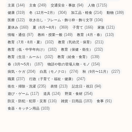
(144)
(249)
(94)
(1715)
主菜
主食
交通安全・事故
人物
(319)
(304)
(214)
(189)
健康
冬（12月〜2月）
加工品・軽食
動物
(122)
(104)
医療
吹き出し・フレーム・飾り枠・飾り文字
(160)
(369)
(166)
(121)
夏休み
夏（6月〜8月）
子育て
家族
(97)
(149)
(110)
情報・通信
教科・授業一般
教育（4月・春）
(102)
(211)
教育（7月・8月・夏）
教育（乳幼児・保育）
(182)
(232)
教育（低・中学年向け）
教育（保健・衛生）
(102)
(139)
教育（生活・ルール）
教育（給食・食育）
(187)
(154)
春（3月〜5月）
物語や歌の登場人物・モノ
(204)
(274)
(227)
病気・ケガ
白黒（モノクロ）
秋（9月〜11月）
(237)
(247)
職業
行政（子育て・福祉・健康）
(235)
(213)
(94)
衛生・掃除・洗濯
表情
記念日・祝日
(117)
(124)
(254)
遊び・ゲーム
道具
野菜・食材
(116)
(183)
(91)
防災・防犯・犯罪・災害
雑貨・日用品
食事
(103)
食器・キッチン用品