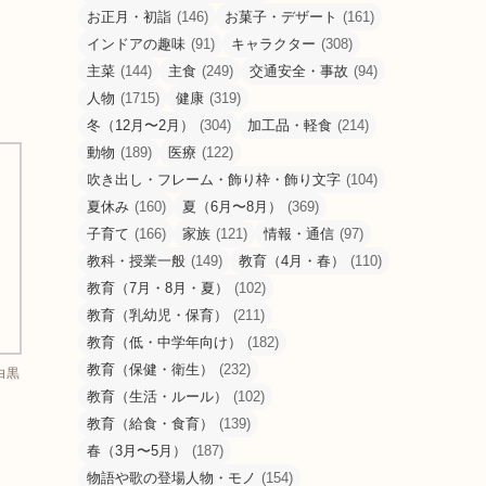
お正月・初詣
(146)
お菓子・デザート
(161)
インドアの趣味
(91)
キャラクター
(308)
主菜
(144)
主食
(249)
交通安全・事故
(94)
人物
(1715)
健康
(319)
冬（12月〜2月）
(304)
加工品・軽食
(214)
動物
(189)
医療
(122)
吹き出し・フレーム・飾り枠・飾り文字
(104)
夏休み
(160)
夏（6月〜8月）
(369)
子育て
(166)
家族
(121)
情報・通信
(97)
教科・授業一般
(149)
教育（4月・春）
(110)
教育（7月・8月・夏）
(102)
教育（乳幼児・保育）
(211)
教育（低・中学年向け）
(182)
教育（保健・衛生）
(232)
白黒
教育（生活・ルール）
(102)
教育（給食・食育）
(139)
春（3月〜5月）
(187)
物語や歌の登場人物・モノ
(154)