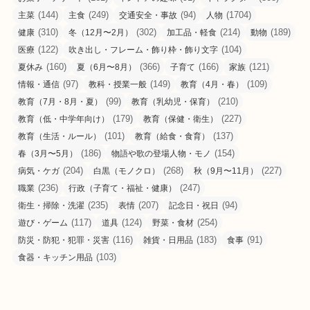
(144)
(249)
(94)
(1704)
主菜
主食
交通安全・事故
人物
(310)
(302)
(214)
(189)
健康
冬（12月〜2月）
加工品・軽食
動物
(122)
(104)
医療
吹き出し・フレーム・飾り枠・飾り文字
(160)
(366)
(166)
(121)
夏休み
夏（6月〜8月）
子育て
家族
(97)
(149)
(109)
情報・通信
教科・授業一般
教育（4月・春）
(99)
(210)
教育（7月・8月・夏）
教育（乳幼児・保育）
(179)
(227)
教育（低・中学年向け）
教育（保健・衛生）
(101)
(137)
教育（生活・ルール）
教育（給食・食育）
(186)
(154)
春（3月〜5月）
物語や歌の登場人物・モノ
(204)
(268)
(227)
病気・ケガ
白黒（モノクロ）
秋（9月〜11月）
(236)
(247)
職業
行政（子育て・福祉・健康）
(235)
(207)
(94)
衛生・掃除・洗濯
表情
記念日・祝日
(117)
(124)
(254)
遊び・ゲーム
道具
野菜・食材
(116)
(183)
(91)
防災・防犯・犯罪・災害
雑貨・日用品
食事
(103)
食器・キッチン用品