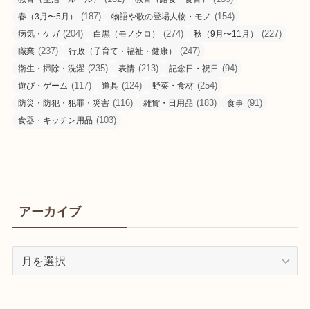
(187)
(154)
春（3月〜5月）
物語や歌の登場人物・モノ
(204)
(274)
(227)
病気・ケガ
白黒（モノクロ）
秋（9月〜11月）
(237)
(247)
職業
行政（子育て・福祉・健康）
(235)
(213)
(94)
衛生・掃除・洗濯
表情
記念日・祝日
(117)
(124)
(254)
遊び・ゲーム
道具
野菜・食材
(116)
(183)
(91)
防災・防犯・犯罪・災害
雑貨・日用品
食事
(103)
食器・キッチン用品
アーカイブ
ア
ー
カ
イ