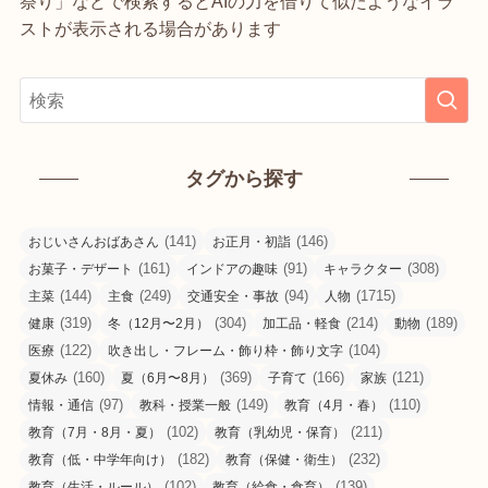
祭り」などで検索するとAIの力を借りて似たようなイラ
ストが表示される場合があります
タグから探す
(141)
(146)
おじいさんおばあさん
お正月・初詣
(161)
(91)
(308)
お菓子・デザート
インドアの趣味
キャラクター
(144)
(249)
(94)
(1715)
主菜
主食
交通安全・事故
人物
(319)
(304)
(214)
(189)
健康
冬（12月〜2月）
加工品・軽食
動物
(122)
(104)
医療
吹き出し・フレーム・飾り枠・飾り文字
(160)
(369)
(166)
(121)
夏休み
夏（6月〜8月）
子育て
家族
(97)
(149)
(110)
情報・通信
教科・授業一般
教育（4月・春）
(102)
(211)
教育（7月・8月・夏）
教育（乳幼児・保育）
(182)
(232)
教育（低・中学年向け）
教育（保健・衛生）
(102)
(139)
教育（生活・ルール）
教育（給食・食育）