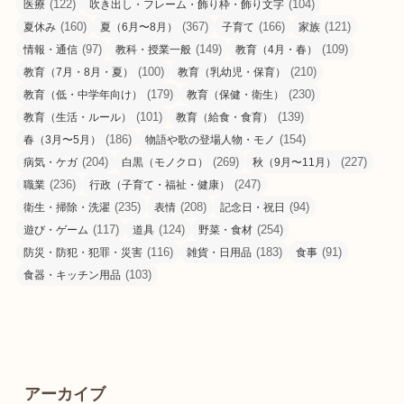
(122)
(104)
医療
吹き出し・フレーム・飾り枠・飾り文字
(160)
(367)
(166)
(121)
夏休み
夏（6月〜8月）
子育て
家族
(97)
(149)
(109)
情報・通信
教科・授業一般
教育（4月・春）
(100)
(210)
教育（7月・8月・夏）
教育（乳幼児・保育）
(179)
(230)
教育（低・中学年向け）
教育（保健・衛生）
(101)
(139)
教育（生活・ルール）
教育（給食・食育）
(186)
(154)
春（3月〜5月）
物語や歌の登場人物・モノ
(204)
(269)
(227)
病気・ケガ
白黒（モノクロ）
秋（9月〜11月）
(236)
(247)
職業
行政（子育て・福祉・健康）
(235)
(208)
(94)
衛生・掃除・洗濯
表情
記念日・祝日
(117)
(124)
(254)
遊び・ゲーム
道具
野菜・食材
(116)
(183)
(91)
防災・防犯・犯罪・災害
雑貨・日用品
食事
(103)
食器・キッチン用品
アーカイブ