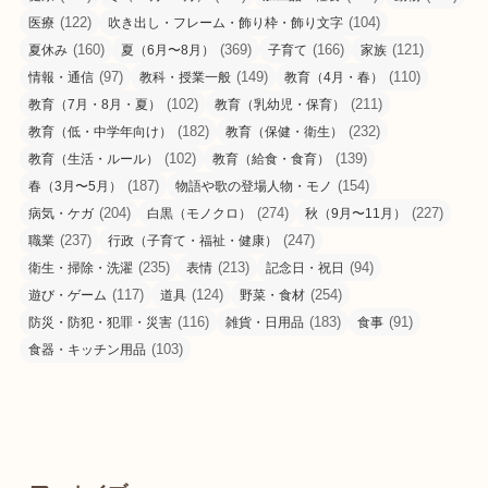
(122)
(104)
医療
吹き出し・フレーム・飾り枠・飾り文字
(160)
(369)
(166)
(121)
夏休み
夏（6月〜8月）
子育て
家族
(97)
(149)
(110)
情報・通信
教科・授業一般
教育（4月・春）
(102)
(211)
教育（7月・8月・夏）
教育（乳幼児・保育）
(182)
(232)
教育（低・中学年向け）
教育（保健・衛生）
(102)
(139)
教育（生活・ルール）
教育（給食・食育）
(187)
(154)
春（3月〜5月）
物語や歌の登場人物・モノ
(204)
(274)
(227)
病気・ケガ
白黒（モノクロ）
秋（9月〜11月）
(237)
(247)
職業
行政（子育て・福祉・健康）
(235)
(213)
(94)
衛生・掃除・洗濯
表情
記念日・祝日
(117)
(124)
(254)
遊び・ゲーム
道具
野菜・食材
(116)
(183)
(91)
防災・防犯・犯罪・災害
雑貨・日用品
食事
(103)
食器・キッチン用品