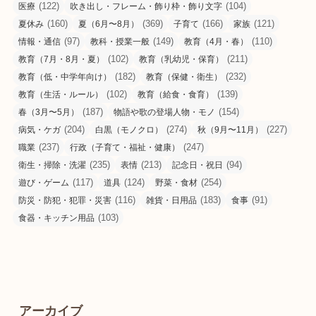
(122)
(104)
医療
吹き出し・フレーム・飾り枠・飾り文字
(160)
(369)
(166)
(121)
夏休み
夏（6月〜8月）
子育て
家族
(97)
(149)
(110)
情報・通信
教科・授業一般
教育（4月・春）
(102)
(211)
教育（7月・8月・夏）
教育（乳幼児・保育）
(182)
(232)
教育（低・中学年向け）
教育（保健・衛生）
(102)
(139)
教育（生活・ルール）
教育（給食・食育）
(187)
(154)
春（3月〜5月）
物語や歌の登場人物・モノ
(204)
(274)
(227)
病気・ケガ
白黒（モノクロ）
秋（9月〜11月）
(237)
(247)
職業
行政（子育て・福祉・健康）
(235)
(213)
(94)
衛生・掃除・洗濯
表情
記念日・祝日
(117)
(124)
(254)
遊び・ゲーム
道具
野菜・食材
(116)
(183)
(91)
防災・防犯・犯罪・災害
雑貨・日用品
食事
(103)
食器・キッチン用品
アーカイブ