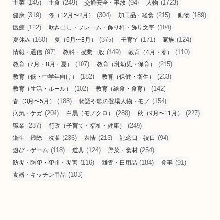
(145)
(249)
(94)
(1723)
主菜
主食
交通安全・事故
人物
(319)
(304)
(215)
(189)
健康
冬（12月〜2月）
加工品・軽食
動物
(122)
(104)
医療
吹き出し・フレーム・飾り枠・飾り文字
(160)
(375)
(171)
(124)
夏休み
夏（6月〜8月）
子育て
家族
(97)
(149)
(110)
情報・通信
教科・授業一般
教育（4月・春）
(107)
(215)
教育（7月・8月・夏）
教育（乳幼児・保育）
(182)
(233)
教育（低・中学年向け）
教育（保健・衛生）
(102)
(142)
教育（生活・ルール）
教育（給食・食育）
(188)
(154)
春（3月〜5月）
物語や歌の登場人物・モノ
(204)
(288)
(227)
病気・ケガ
白黒（モノクロ）
秋（9月〜11月）
(237)
(249)
職業
行政（子育て・福祉・健康）
(236)
(213)
(94)
衛生・掃除・洗濯
表情
記念日・祝日
(118)
(124)
(254)
遊び・ゲーム
道具
野菜・食材
(116)
(184)
(91)
防災・防犯・犯罪・災害
雑貨・日用品
食事
(103)
食器・キッチン用品