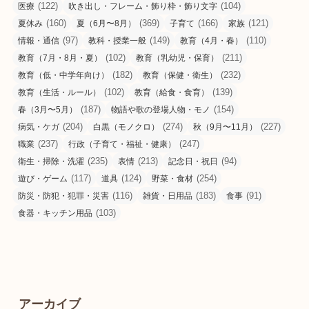
(122)
(104)
医療
吹き出し・フレーム・飾り枠・飾り文字
(160)
(369)
(166)
(121)
夏休み
夏（6月〜8月）
子育て
家族
(97)
(149)
(110)
情報・通信
教科・授業一般
教育（4月・春）
(102)
(211)
教育（7月・8月・夏）
教育（乳幼児・保育）
(182)
(232)
教育（低・中学年向け）
教育（保健・衛生）
(102)
(139)
教育（生活・ルール）
教育（給食・食育）
(187)
(154)
春（3月〜5月）
物語や歌の登場人物・モノ
(204)
(274)
(227)
病気・ケガ
白黒（モノクロ）
秋（9月〜11月）
(237)
(247)
職業
行政（子育て・福祉・健康）
(235)
(213)
(94)
衛生・掃除・洗濯
表情
記念日・祝日
(117)
(124)
(254)
遊び・ゲーム
道具
野菜・食材
(116)
(183)
(91)
防災・防犯・犯罪・災害
雑貨・日用品
食事
(103)
食器・キッチン用品
アーカイブ