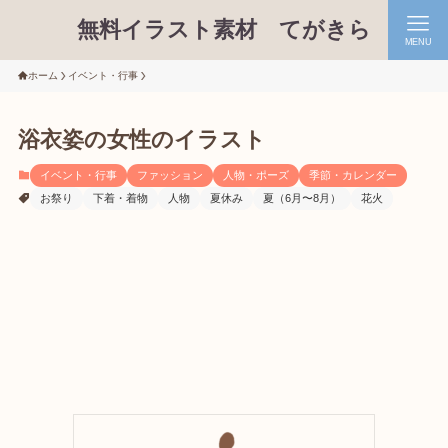
無料イラスト素材 てがきら
MENU
ホーム
イベント・行事
浴衣姿の女性のイラスト
イベント・行事
ファッション
人物・ポーズ
季節・カレンダー
お祭り
下着・着物
人物
夏休み
夏（6月〜8月）
花火