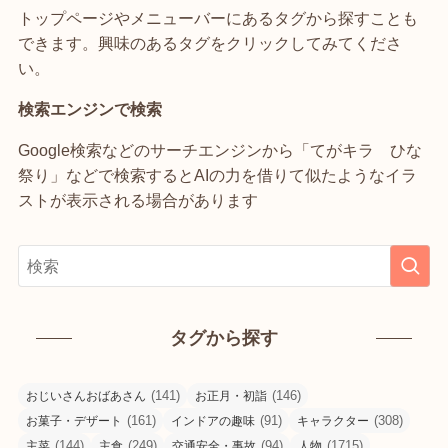
トップページやメニューバーにあるタグから探すことも
できます。興味のあるタグをクリックしてみてくださ
い。
検索エンジンで検索
Google検索などのサーチエンジンから「てがキラ ひな
祭り」などで検索するとAIの力を借りて似たようなイラ
ストが表示される場合があります
タグから探す
(141)
(146)
おじいさんおばあさん
お正月・初詣
(161)
(91)
(308)
お菓子・デザート
インドアの趣味
キャラクター
(144)
(249)
(94)
(1715)
主菜
主食
交通安全・事故
人物