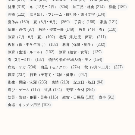
(319)
(304)
(214)
(189)
健康
冬（12月〜2月）
加工品・軽食
動物
(122)
(104)
医療
吹き出し・フレーム・飾り枠・飾り文字
(160)
(369)
(166)
(121)
夏休み
夏（6月〜8月）
子育て
家族
(97)
(149)
(110)
情報・通信
教科・授業一般
教育（4月・春）
(102)
(211)
教育（7月・8月・夏）
教育（乳幼児・保育）
(182)
(232)
教育（低・中学年向け）
教育（保健・衛生）
(102)
(139)
教育（生活・ルール）
教育（給食・食育）
(187)
(154)
春（3月〜5月）
物語や歌の登場人物・モノ
(204)
(274)
(227)
病気・ケガ
白黒（モノクロ）
秋（9月〜11月）
(237)
(247)
職業
行政（子育て・福祉・健康）
(235)
(213)
(94)
衛生・掃除・洗濯
表情
記念日・祝日
(117)
(124)
(254)
遊び・ゲーム
道具
野菜・食材
(116)
(183)
(91)
防災・防犯・犯罪・災害
雑貨・日用品
食事
(103)
食器・キッチン用品