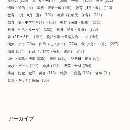
(160)
(369)
(166)
(121)
夏休み
夏（6月〜8月）
子育て
家族
(97)
(149)
(110)
情報・通信
教科・授業一般
教育（4月・春）
(102)
(211)
教育（7月・8月・夏）
教育（乳幼児・保育）
(182)
(232)
教育（低・中学年向け）
教育（保健・衛生）
(102)
(139)
教育（生活・ルール）
教育（給食・食育）
(187)
(154)
春（3月〜5月）
物語や歌の登場人物・モノ
(204)
(274)
(227)
病気・ケガ
白黒（モノクロ）
秋（9月〜11月）
(237)
(247)
職業
行政（子育て・福祉・健康）
(235)
(213)
(94)
衛生・掃除・洗濯
表情
記念日・祝日
(117)
(124)
(254)
遊び・ゲーム
道具
野菜・食材
(116)
(183)
(91)
防災・防犯・犯罪・災害
雑貨・日用品
食事
(103)
食器・キッチン用品
アーカイブ