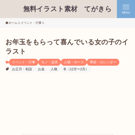
無料イラスト素材 てがきら
MENU
ホーム
イベント・行事
お年玉をもらって喜んでいる女の子のイ
ラスト
イベント・行事
モノ・道具
人物・ポーズ
季節・カレンダー
お正月・初詣
お金
人物
冬（12月〜2月）