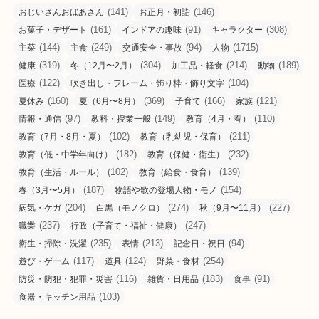
(141)
(146)
おじいさんおばあさん
お正月・初詣
(161)
(91)
(308)
お菓子・デザート
インドアの趣味
キャラクター
(144)
(249)
(94)
(1715)
主菜
主食
交通安全・事故
人物
(319)
(304)
(214)
(189)
健康
冬（12月〜2月）
加工品・軽食
動物
(122)
(104)
医療
吹き出し・フレーム・飾り枠・飾り文字
(160)
(369)
(166)
(121)
夏休み
夏（6月〜8月）
子育て
家族
(97)
(149)
(110)
情報・通信
教科・授業一般
教育（4月・春）
(102)
(211)
教育（7月・8月・夏）
教育（乳幼児・保育）
(182)
(232)
教育（低・中学年向け）
教育（保健・衛生）
(102)
(139)
教育（生活・ルール）
教育（給食・食育）
(187)
(154)
春（3月〜5月）
物語や歌の登場人物・モノ
(204)
(274)
(227)
病気・ケガ
白黒（モノクロ）
秋（9月〜11月）
(237)
(247)
職業
行政（子育て・福祉・健康）
(235)
(213)
(94)
衛生・掃除・洗濯
表情
記念日・祝日
(117)
(124)
(254)
遊び・ゲーム
道具
野菜・食材
(116)
(183)
(91)
防災・防犯・犯罪・災害
雑貨・日用品
食事
(103)
食器・キッチン用品