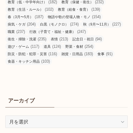
(182)
(232)
教育（低・中学年向け）
教育（保健・衛生）
(102)
(139)
教育（生活・ルール）
教育（給食・食育）
(187)
(154)
春（3月〜5月）
物語や歌の登場人物・モノ
(204)
(274)
(227)
病気・ケガ
白黒（モノクロ）
秋（9月〜11月）
(237)
(247)
職業
行政（子育て・福祉・健康）
(235)
(213)
(94)
衛生・掃除・洗濯
表情
記念日・祝日
(117)
(124)
(254)
遊び・ゲーム
道具
野菜・食材
(116)
(183)
(91)
防災・防犯・犯罪・災害
雑貨・日用品
食事
(103)
食器・キッチン用品
アーカイブ
ア
ー