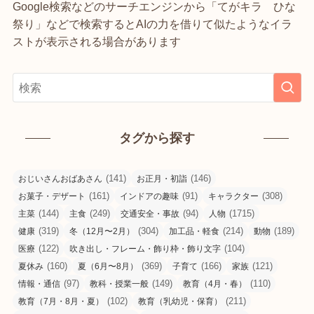
Google検索などのサーチエンジンから「てがキラ ひな
祭り」などで検索するとAIの力を借りて似たようなイラ
ストが表示される場合があります
タグから探す
(141)
(146)
おじいさんおばあさん
お正月・初詣
(161)
(91)
(308)
お菓子・デザート
インドアの趣味
キャラクター
(144)
(249)
(94)
(1715)
主菜
主食
交通安全・事故
人物
(319)
(304)
(214)
(189)
健康
冬（12月〜2月）
加工品・軽食
動物
(122)
(104)
医療
吹き出し・フレーム・飾り枠・飾り文字
(160)
(369)
(166)
(121)
夏休み
夏（6月〜8月）
子育て
家族
(97)
(149)
(110)
情報・通信
教科・授業一般
教育（4月・春）
(102)
(211)
教育（7月・8月・夏）
教育（乳幼児・保育）