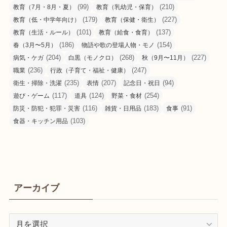
(99)
(210)
教育（7月・8月・夏）
教育（乳幼児・保育）
(179)
(227)
教育（低・中学年向け）
教育（保健・衛生）
(101)
(137)
教育（生活・ルール）
教育（給食・食育）
(186)
(154)
春（3月〜5月）
物語や歌の登場人物・モノ
(204)
(268)
(227)
病気・ケガ
白黒（モノクロ）
秋（9月〜11月）
(236)
(247)
職業
行政（子育て・福祉・健康）
(235)
(207)
(94)
衛生・掃除・洗濯
表情
記念日・祝日
(117)
(124)
(254)
遊び・ゲーム
道具
野菜・食材
(116)
(183)
(91)
防災・防犯・犯罪・災害
雑貨・日用品
食事
(103)
食器・キッチン用品
アーカイブ
ア