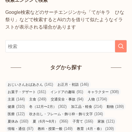
検索エンジンで検索
Google検索などのサーチエンジンから「てがキラ ひな
祭り」などで検索するとAIの力を借りて似たようなイラ
ストが表示される場合があります
タグから探す
(141)
(146)
おじいさんおばあさん
お正月・初詣
(161)
(91)
(308)
お菓子・デザート
インドアの趣味
キャラクター
(144)
(249)
(94)
(1704)
主菜
主食
交通安全・事故
人物
(310)
(302)
(214)
(189)
健康
冬（12月〜2月）
加工品・軽食
動物
(122)
(104)
医療
吹き出し・フレーム・飾り枠・飾り文字
(160)
(366)
(166)
(121)
夏休み
夏（6月〜8月）
子育て
家族
(97)
(149)
(109)
情報・通信
教科・授業一般
教育（4月・春）