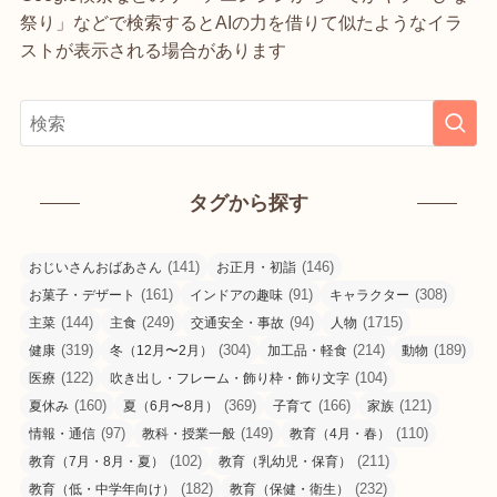
祭り」などで検索するとAIの力を借りて似たようなイラ
ストが表示される場合があります
タグから探す
(141)
(146)
おじいさんおばあさん
お正月・初詣
(161)
(91)
(308)
お菓子・デザート
インドアの趣味
キャラクター
(144)
(249)
(94)
(1715)
主菜
主食
交通安全・事故
人物
(319)
(304)
(214)
(189)
健康
冬（12月〜2月）
加工品・軽食
動物
(122)
(104)
医療
吹き出し・フレーム・飾り枠・飾り文字
(160)
(369)
(166)
(121)
夏休み
夏（6月〜8月）
子育て
家族
(97)
(149)
(110)
情報・通信
教科・授業一般
教育（4月・春）
(102)
(211)
教育（7月・8月・夏）
教育（乳幼児・保育）
(182)
(232)
教育（低・中学年向け）
教育（保健・衛生）