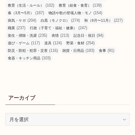
(102)
(139)
教育（生活・ルール）
教育（給食・食育）
(187)
(154)
春（3月〜5月）
物語や歌の登場人物・モノ
(204)
(274)
(227)
病気・ケガ
白黒（モノクロ）
秋（9月〜11月）
(237)
(247)
職業
行政（子育て・福祉・健康）
(235)
(213)
(94)
衛生・掃除・洗濯
表情
記念日・祝日
(117)
(124)
(254)
遊び・ゲーム
道具
野菜・食材
(116)
(183)
(91)
防災・防犯・犯罪・災害
雑貨・日用品
食事
(103)
食器・キッチン用品
アーカイブ
ア
ー
カ