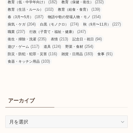
(182)
(232)
教育（低・中学年向け）
教育（保健・衛生）
(102)
(139)
教育（生活・ルール）
教育（給食・食育）
(187)
(154)
春（3月〜5月）
物語や歌の登場人物・モノ
(204)
(274)
(227)
病気・ケガ
白黒（モノクロ）
秋（9月〜11月）
(237)
(247)
職業
行政（子育て・福祉・健康）
(235)
(213)
(94)
衛生・掃除・洗濯
表情
記念日・祝日
(117)
(124)
(254)
遊び・ゲーム
道具
野菜・食材
(116)
(183)
(91)
防災・防犯・犯罪・災害
雑貨・日用品
食事
(103)
食器・キッチン用品
アーカイブ
ア
ー