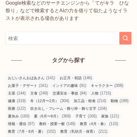
Google検索などのサーチエンジンから「てがキラ ひな
祭り」などで検索するとAIの力を借りて似たようなイラ
ストが表示される場合があります
タグから探す
(141)
(146)
おじいさんおばあさん
お正月・初詣
(161)
(91)
(308)
お菓子・デザート
インドアの趣味
キャラクター
(144)
(249)
(94)
(1715)
主菜
主食
交通安全・事故
人物
(319)
(304)
(214)
(189)
健康
冬（12月〜2月）
加工品・軽食
動物
(122)
(104)
医療
吹き出し・フレーム・飾り枠・飾り文字
(160)
(369)
(166)
(121)
夏休み
夏（6月〜8月）
子育て
家族
(97)
(149)
(110)
情報・通信
教科・授業一般
教育（4月・春）
(102)
(211)
教育（7月・8月・夏）
教育（乳幼児・保育）