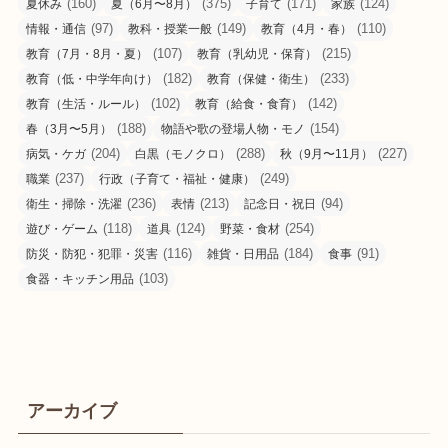
(160)
(375)
(171)
(124)
夏休み
夏（6月〜8月）
子育て
家族
(97)
(149)
(110)
情報・通信
教科・授業一般
教育（4月・春）
(107)
(215)
教育（7月・8月・夏）
教育（乳幼児・保育）
(182)
(233)
教育（低・中学年向け）
教育（保健・衛生）
(102)
(142)
教育（生活・ルール）
教育（給食・食育）
(188)
(154)
春（3月〜5月）
物語や歌の登場人物・モノ
(204)
(288)
(227)
病気・ケガ
白黒（モノクロ）
秋（9月〜11月）
(237)
(249)
職業
行政（子育て・福祉・健康）
(236)
(213)
(94)
衛生・掃除・洗濯
表情
記念日・祝日
(118)
(124)
(254)
遊び・ゲーム
道具
野菜・食材
(116)
(184)
(91)
防災・防犯・犯罪・災害
雑貨・日用品
食事
(103)
食器・キッチン用品
アーカイブ