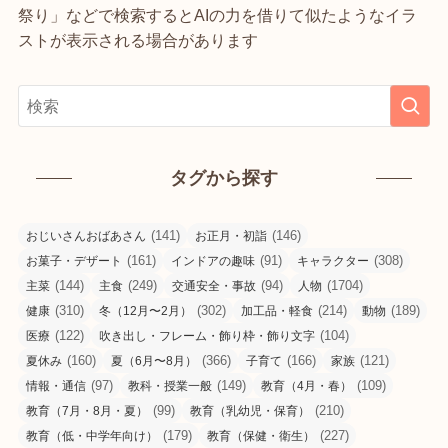
祭り」などで検索するとAIの力を借りて似たようなイラ
ストが表示される場合があります
タグから探す
(141)
(146)
おじいさんおばあさん
お正月・初詣
(161)
(91)
(308)
お菓子・デザート
インドアの趣味
キャラクター
(144)
(249)
(94)
(1704)
主菜
主食
交通安全・事故
人物
(310)
(302)
(214)
(189)
健康
冬（12月〜2月）
加工品・軽食
動物
(122)
(104)
医療
吹き出し・フレーム・飾り枠・飾り文字
(160)
(366)
(166)
(121)
夏休み
夏（6月〜8月）
子育て
家族
(97)
(149)
(109)
情報・通信
教科・授業一般
教育（4月・春）
(99)
(210)
教育（7月・8月・夏）
教育（乳幼児・保育）
(179)
(227)
教育（低・中学年向け）
教育（保健・衛生）