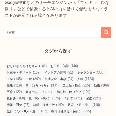
Google検索などのサーチエンジンから「てがキラ ひな
祭り」などで検索するとAIの力を借りて似たようなイラ
ストが表示される場合があります
タグから探す
(141)
(146)
おじいさんおばあさん
お正月・初詣
(162)
(91)
(308)
お菓子・デザート
インドアの趣味
キャラクター
(145)
(249)
(94)
(1723)
主菜
主食
交通安全・事故
人物
(319)
(304)
(215)
(189)
健康
冬（12月〜2月）
加工品・軽食
動物
(122)
(104)
医療
吹き出し・フレーム・飾り枠・飾り文字
(160)
(375)
(171)
(124)
夏休み
夏（6月〜8月）
子育て
家族
(97)
(149)
(110)
情報・通信
教科・授業一般
教育（4月・春）
(107)
(215)
教育（7月・8月・夏）
教育（乳幼児・保育）