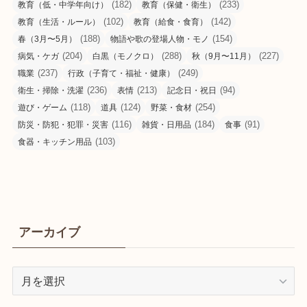
(182)
(233)
教育（低・中学年向け）
教育（保健・衛生）
(102)
(142)
教育（生活・ルール）
教育（給食・食育）
(188)
(154)
春（3月〜5月）
物語や歌の登場人物・モノ
(204)
(288)
(227)
病気・ケガ
白黒（モノクロ）
秋（9月〜11月）
(237)
(249)
職業
行政（子育て・福祉・健康）
(236)
(213)
(94)
衛生・掃除・洗濯
表情
記念日・祝日
(118)
(124)
(254)
遊び・ゲーム
道具
野菜・食材
(116)
(184)
(91)
防災・防犯・犯罪・災害
雑貨・日用品
食事
(103)
食器・キッチン用品
アーカイブ
ア
ー