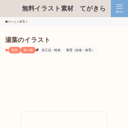
無料イラスト素材 てがきら
MENU
ホーム
教育
湯葉のイラスト
教育
食べ物
加工品・軽食
教育（給食・食育）