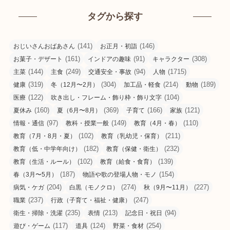
タグから探す
(141)
(146)
おじいさんおばあさん
お正月・初詣
(161)
(91)
(308)
お菓子・デザート
インドアの趣味
キャラクター
(144)
(249)
(94)
(1715)
主菜
主食
交通安全・事故
人物
(319)
(304)
(214)
(189)
健康
冬（12月〜2月）
加工品・軽食
動物
(122)
(104)
医療
吹き出し・フレーム・飾り枠・飾り文字
(160)
(369)
(166)
(121)
夏休み
夏（6月〜8月）
子育て
家族
(97)
(149)
(110)
情報・通信
教科・授業一般
教育（4月・春）
(102)
(211)
教育（7月・8月・夏）
教育（乳幼児・保育）
(182)
(232)
教育（低・中学年向け）
教育（保健・衛生）
(102)
(139)
教育（生活・ルール）
教育（給食・食育）
(187)
(154)
春（3月〜5月）
物語や歌の登場人物・モノ
(204)
(274)
(227)
病気・ケガ
白黒（モノクロ）
秋（9月〜11月）
(237)
(247)
職業
行政（子育て・福祉・健康）
(235)
(213)
(94)
衛生・掃除・洗濯
表情
記念日・祝日
(117)
(124)
(254)
遊び・ゲーム
道具
野菜・食材