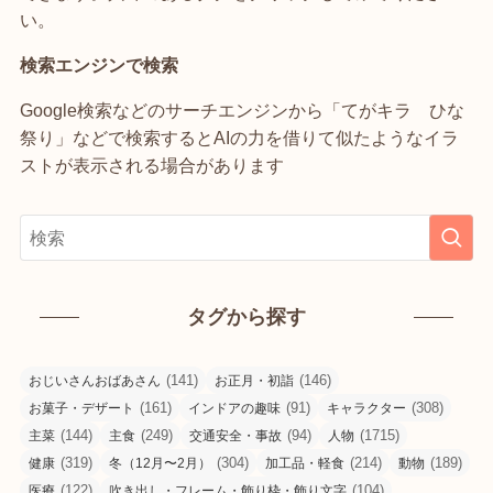
い。
検索エンジンで検索
Google検索などのサーチエンジンから「てがキラ ひな
祭り」などで検索するとAIの力を借りて似たようなイラ
ストが表示される場合があります
タグから探す
(141)
(146)
おじいさんおばあさん
お正月・初詣
(161)
(91)
(308)
お菓子・デザート
インドアの趣味
キャラクター
(144)
(249)
(94)
(1715)
主菜
主食
交通安全・事故
人物
(319)
(304)
(214)
(189)
健康
冬（12月〜2月）
加工品・軽食
動物
(122)
(104)
医療
吹き出し・フレーム・飾り枠・飾り文字