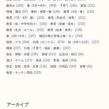
(160)
(369)
(166)
(121)
夏休み
夏（6月〜8月）
子育て
家族
(97)
(149)
(110)
情報・通信
教科・授業一般
教育（4月・春）
(102)
(211)
教育（7月・8月・夏）
教育（乳幼児・保育）
(182)
(232)
教育（低・中学年向け）
教育（保健・衛生）
(102)
(139)
教育（生活・ルール）
教育（給食・食育）
(187)
(154)
春（3月〜5月）
物語や歌の登場人物・モノ
(204)
(274)
(227)
病気・ケガ
白黒（モノクロ）
秋（9月〜11月）
(237)
(247)
職業
行政（子育て・福祉・健康）
(235)
(213)
(94)
衛生・掃除・洗濯
表情
記念日・祝日
(117)
(124)
(254)
遊び・ゲーム
道具
野菜・食材
(116)
(183)
(91)
防災・防犯・犯罪・災害
雑貨・日用品
食事
(103)
食器・キッチン用品
アーカイブ