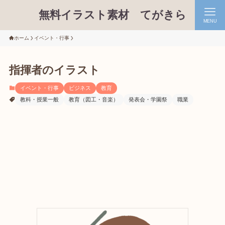
無料イラスト素材 てがきら
MENU
ホーム
イベント・行事
指揮者のイラスト
イベント・行事
ビジネス
教育
教科・授業一般
教育（図工・音楽）
発表会・学園祭
職業