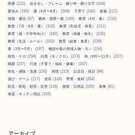
(122)
(104)
医療
吹き出し・フレーム・飾り枠・飾り文字
(160)
(369)
(166)
(121)
夏休み
夏（6月〜8月）
子育て
家族
(97)
(149)
(110)
情報・通信
教科・授業一般
教育（4月・春）
(102)
(211)
教育（7月・8月・夏）
教育（乳幼児・保育）
(182)
(232)
教育（低・中学年向け）
教育（保健・衛生）
(102)
(139)
教育（生活・ルール）
教育（給食・食育）
(187)
(154)
春（3月〜5月）
物語や歌の登場人物・モノ
(204)
(274)
(227)
病気・ケガ
白黒（モノクロ）
秋（9月〜11月）
(237)
(247)
職業
行政（子育て・福祉・健康）
(235)
(213)
(94)
衛生・掃除・洗濯
表情
記念日・祝日
(117)
(124)
(254)
遊び・ゲーム
道具
野菜・食材
(116)
(183)
(91)
防災・防犯・犯罪・災害
雑貨・日用品
食事
(103)
食器・キッチン用品
アーカイブ